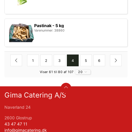
Pastinak - 5 kg
Varenummer: 38860
1
2
3
4
5
6
Viser 61 til 80 af 107
20
Gima Catering A/S
Naverland 24
2600 Glostrup
43 47 47 11
info@gimacatering.dk