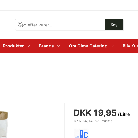
Søg
Produkter
Brands
Om Gima Catering
Bliv K
DKK 19,95
/ Litre
DKK 24,94 inkl. moms