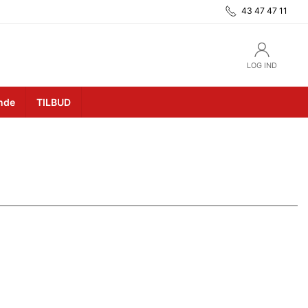
43 47 47 11
LOG IND
unde
TILBUD