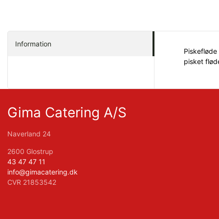
Information
Piskefløde 
pisket flød
Gima Catering A/S
Naverland 24
2600 Glostrup
43 47 47 11
info@gimacatering.dk
CVR 21853542