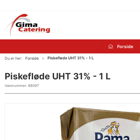
Forside
Piskefløde UHT 31% - 1 L
Du er her:
Forside
Piskefløde UHT 31% - 1 L
Varenummer:
88097