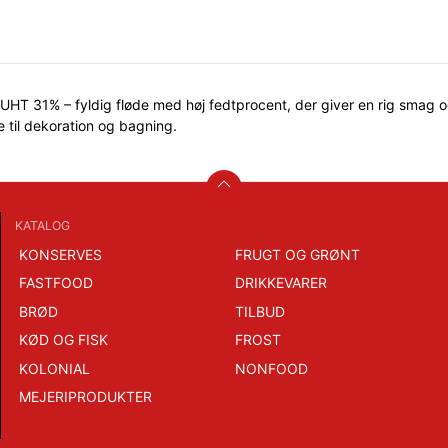
UHT 31% – fyldig fløde med høj fedtprocent, der giver en rig smag og
e til dekoration og bagning.
KATALOG
KONSERVES
FRUGT OG GRØNT
FASTFOOD
DRIKKEVARER
BRØD
TILBUD
KØD OG FISK
FROST
KOLONIAL
NONFOOD
MEJERIPRODUKTER