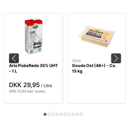
88103
17013
Arla Piskefløde 35% UHT
Gouda Ost (48+) - Ca.
- 1 L
15 kg
DKK 29,95
/ Litre
DKK 37,44 inkl. moms