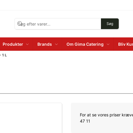
Søg
Produkter
Brands
Om Gima Catering
Bliv K
 1 L
For at se vores priser kræve
47 11