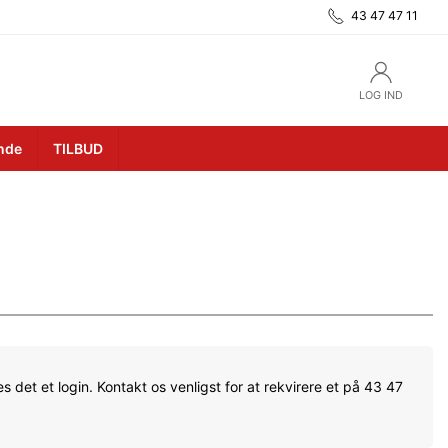
43 47 47 11
LOG IND
unde
TILBUD
s det et login. Kontakt os venligst for at rekvirere et på 43 47