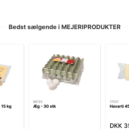
Bedst sælgende i MEJERIPRODUKTER
88125
17037
 15 kg
Æg - 30 stk
Havarti 4
DKK 3