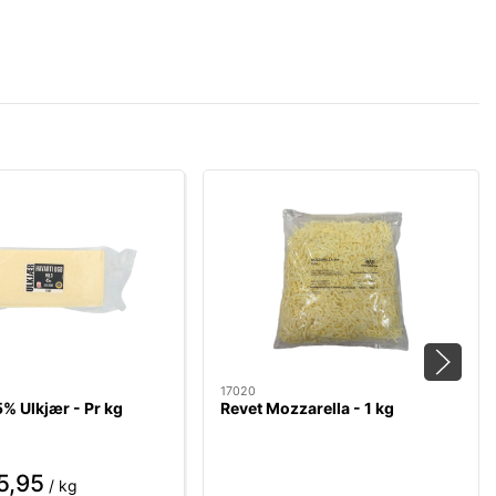
17020
5% Ulkjær - Pr kg
Revet Mozzarella - 1 kg
5,95
/ kg