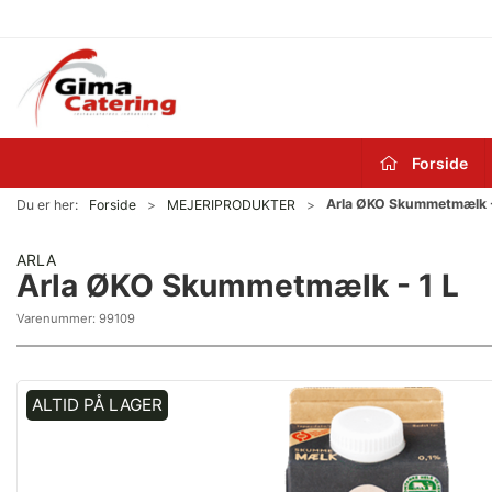
Forside
Arla ØKO Skummetmælk -
Du er her:
Forside
MEJERIPRODUKTER
ARLA
Arla ØKO Skummetmælk - 1 L
Varenummer:
99109
ALTID PÅ LAGER