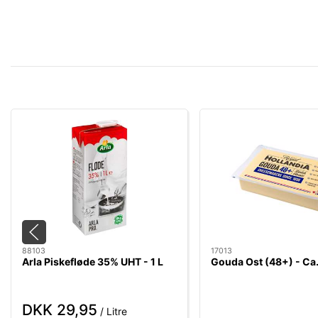
88103
17013
Arla Piskefløde 35% UHT - 1 L
Gouda Ost (48+) - Ca.
DKK 29,95
/ Litre