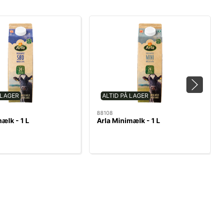
 LAGER
ALTID PÅ LAGER
88108
ælk - 1 L
Arla Minimælk - 1 L