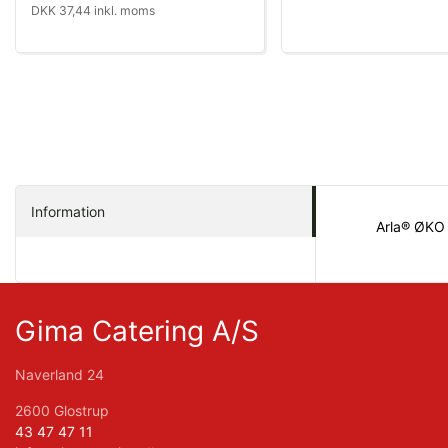
DKK 37,44 inkl. moms
Information
Arla® ØKO
Gima Catering A/S
Naverland 24
2600 Glostrup
43 47 47 11