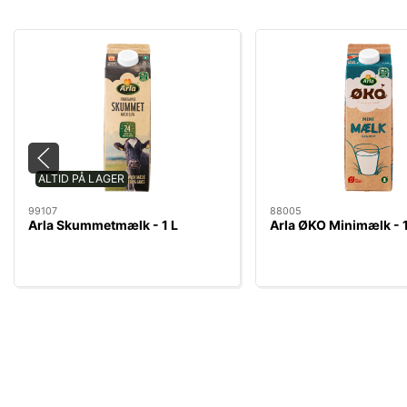
ALTID PÅ LAGER
99107
88005
Arla Skummetmælk - 1 L
Arla ØKO Minimælk - 1