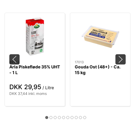
88103
17013
Arla Piskefløde 35% UHT
Gouda Ost (48+) - Ca.
- 1 L
15 kg
DKK 29,95
/ Litre
DKK 37,44 inkl. moms