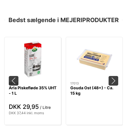
Bedst sælgende i MEJERIPRODUKTER
88103
17013
Arla Piskefløde 35% UHT
Gouda Ost (48+) - Ca.
- 1 L
15 kg
DKK 29,95
/ Litre
DKK 37,44 inkl. moms