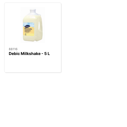
88116
Debic Milkshake - 5 L