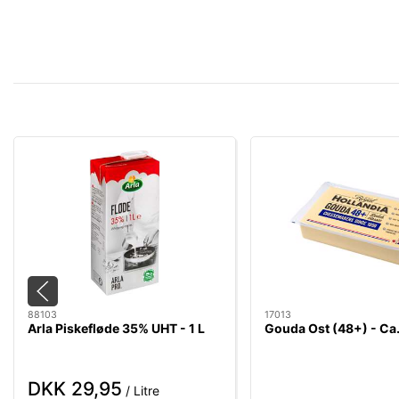
88103
17013
Arla Piskefløde 35% UHT - 1 L
Gouda Ost (48+) - Ca.
DKK 29,95
/ Litre