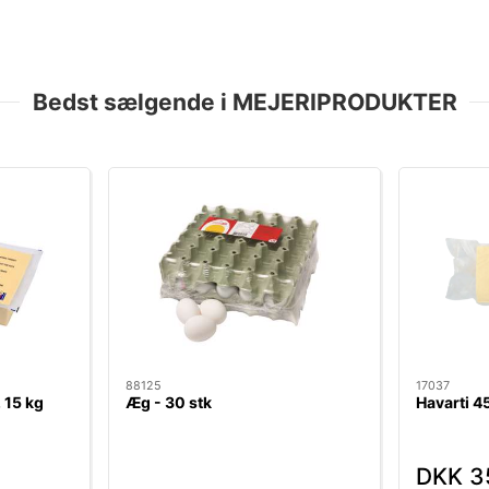
Bedst sælgende i MEJERIPRODUKTER
88125
17037
 15 kg
Æg - 30 stk
Havarti 4
DKK 3