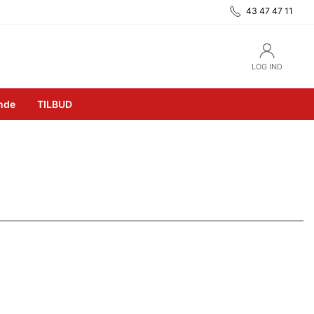
43 47 47 11
LOG IND
unde
TILBUD