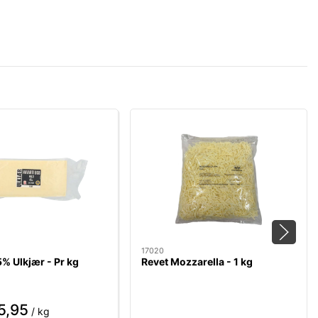
17020
5% Ulkjær - Pr kg
Revet Mozzarella - 1 kg
5,95
/ kg