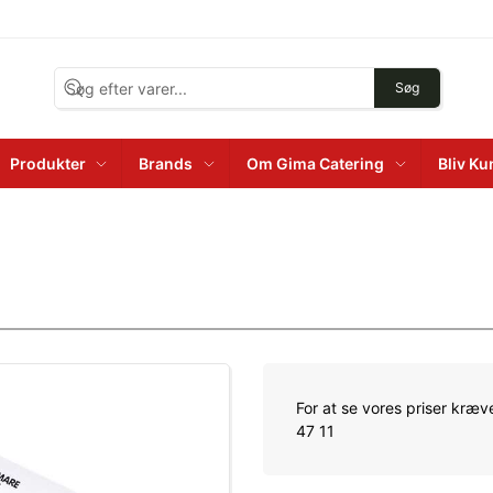
Søg
Produkter
Brands
Om Gima Catering
Bliv K
For at se vores priser kræve
47 11