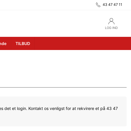
43 47 47 11
LOG IND
unde
TILBUD
s det et login. Kontakt os venligst for at rekvirere et på 43 47