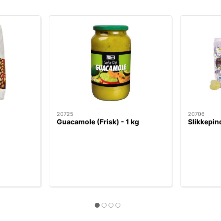
20725
20706
Guacamole (Frisk) - 1 kg
Slikkepin