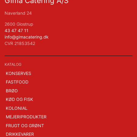
Gima Catering A/S
Naverland 24
2600 Glostrup
43 47 47 11
info@gimacatering.dk
CVR 21853542
KATALOG
KONSERVES
FASTFOOD
BRØD
KØD OG FISK
KOLONIAL
MEJERIPRODUKTER
FRUGT OG GRØNT
DRIKKEVARER