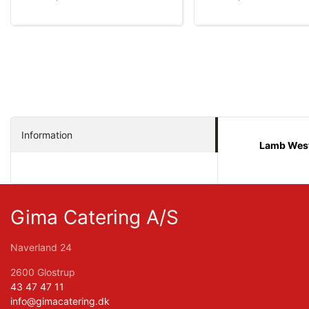
Information
Lamb West
Gima Catering A/S
Naverland 24
2600 Glostrup
43 47 47 11
info@gimacatering.dk