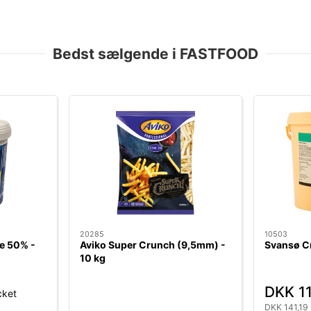
Bedst sælgende i FASTFOOD
20285
10503
se 50% -
Aviko Super Crunch (9,5mm) -
Svansø Cr
10 kg
DKK 1
cket
DKK 141,19 