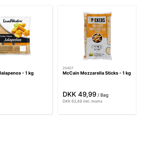
20407
alapenos - 1 kg
McCain Mozzarella Sticks - 1 kg
DKK 49,99
/ Bag
DKK 62,49 inkl. moms