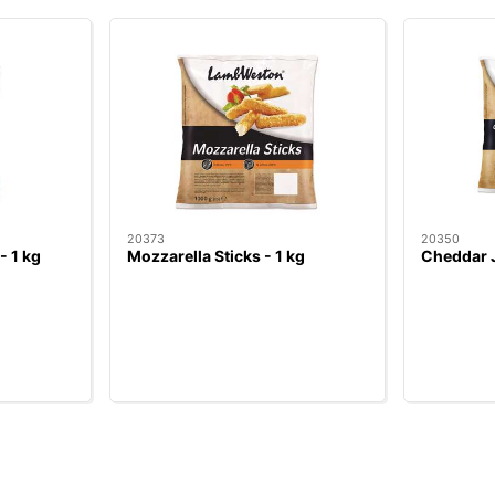
20373
20350
- 1 kg
Mozzarella Sticks - 1 kg
Cheddar J