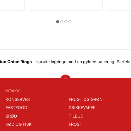
on Onion Rings
– sprøde løgringe med en gylden panering. Perfekte
KATALOG
KONSERVES
FRUGT OG GRØNT
FASTFOOD
DRIKKEVARER
BRØD
TILBUD
KØD OG FISK
FROST