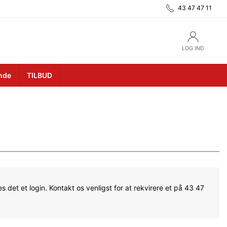
43 47 47 11
LOG IND
unde
TILBUD
s det et login. Kontakt os venligst for at rekvirere et på 43 47