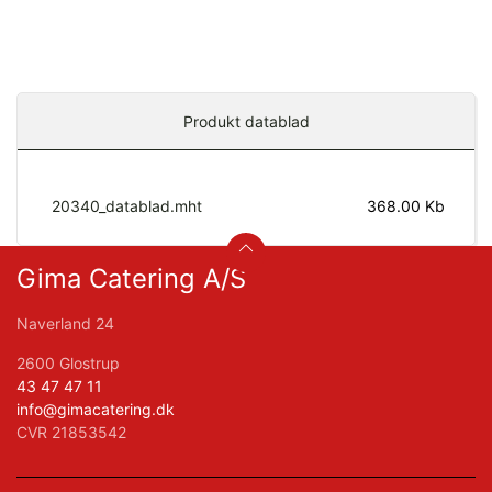
Produkt datablad
20340_datablad.mht
368.00 Kb
Gima Catering A/S
Naverland 24
2600 Glostrup
43 47 47 11
info@gimacatering.dk
CVR 21853542