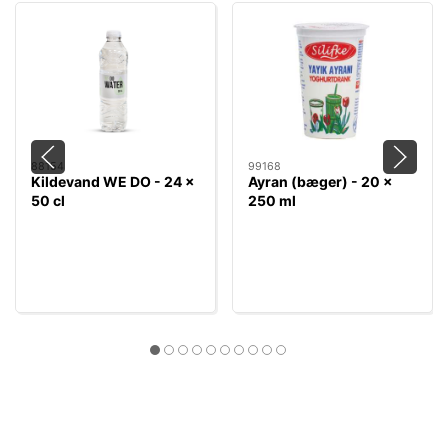
88154
99168
Kildevand WE DO - 24 x
Ayran (bæger) - 20 x
50 cl
250 ml