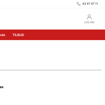
43 47 47 11
LOG IND
unde
TILBUD
es