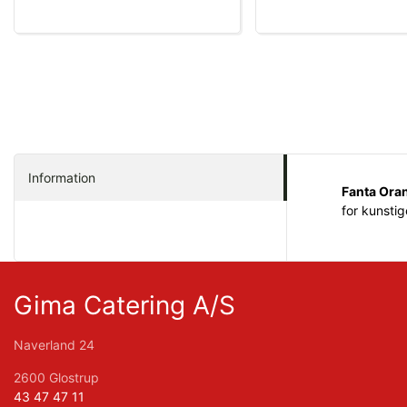
Information
Fanta Ora
for kunsti
Gima Catering A/S
Naverland 24
2600 Glostrup
43 47 47 11