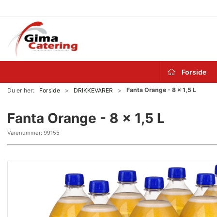
Forside
Fanta Orange - 8 x 1,5 L
Du er her:
Forside
DRIKKEVARER
Fanta Orange - 8 x 1,5 L
Varenummer:
99155