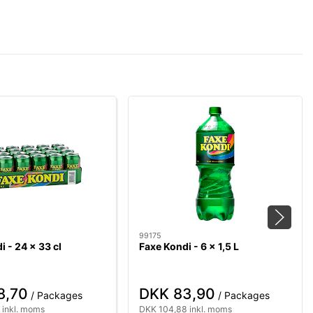
99175
i - 24 x 33 cl
Faxe Kondi - 6 x 1,5 L
8,70
DKK 83,90
/ Packages
/ Packages
 inkl. moms
DKK 104,88 inkl. moms