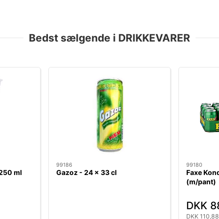
Bedst sælgende i DRIKKEVARER
99186
99180
 250 ml
Gazoz - 24 x 33 cl
Faxe Kond
(m/pant)
DKK 8
DKK 110,88