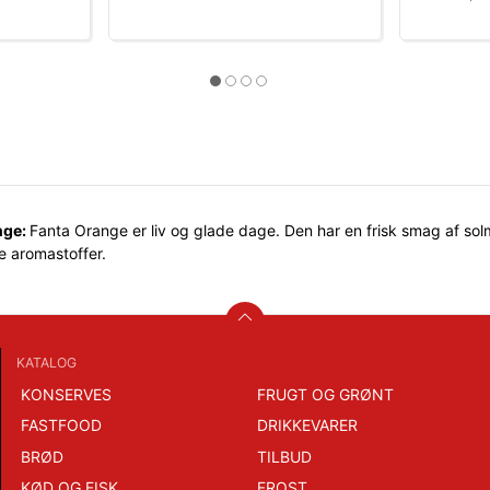
nge:
Fanta Orange er liv og glade dage. Den har en frisk smag af solm
ge aromastoffer.
KATALOG
KONSERVES
FRUGT OG GRØNT
FASTFOOD
DRIKKEVARER
BRØD
TILBUD
KØD OG FISK
FROST