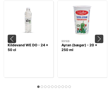
88154
99168
Kildevand WE DO - 24 x
Ayran (bæger) - 20 x
50 cl
250 ml