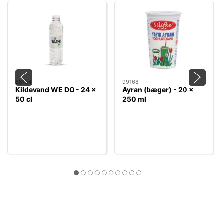
88154
99168
Kildevand WE DO - 24 x
Ayran (bæger) - 20 x
50 cl
250 ml