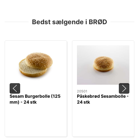
Bedst sælgende i BRØD
20521
20501
Sesam Burgerbolle (125
Påskebrød Sesambolle -
mm) - 24 stk
24 stk